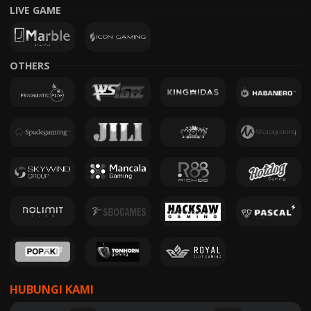
LIVE GAME
OTHERS
HUBUNGI KAMI