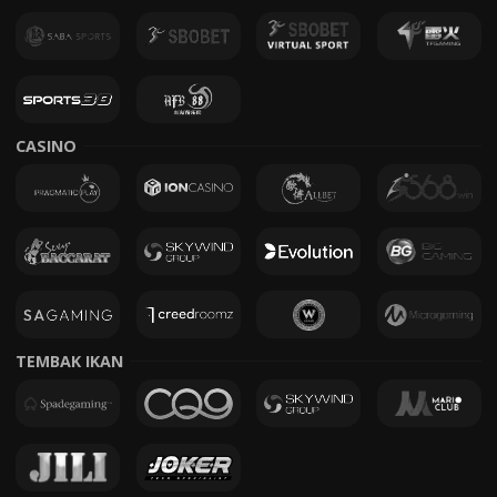
CASINO
TEMBAK IKAN