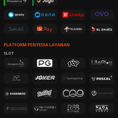
PLATFORM PENYEDIA LAYANAN
SLOT