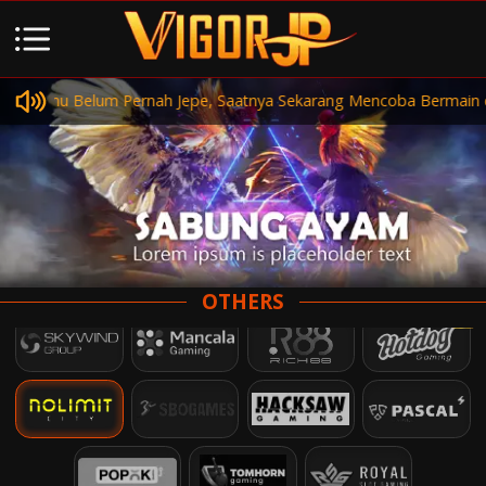
 Ini Kamu Belum Pernah Jepe, Saatnya Sekarang Mencoba Bermain di
OTHERS