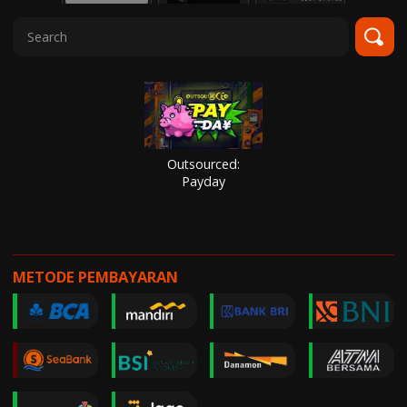
Outsourced:
Payday
METODE PEMBAYARAN